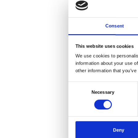
die Führun
Perspektiv
Consent
This website uses cookies
We use cookies to personalis
Seit
information about your use of
other information that you’ve
Dipl.-Kfm.
Consent
ehemalige
Necessary
Selection
eines Groß
um ihrer s
Deny