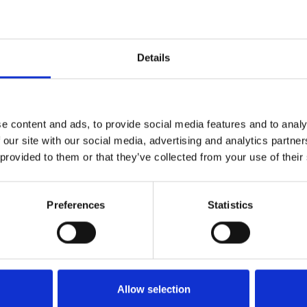
g. Die Kanzlei wird mit Fokus auf strategische Beratung 
en weiterentwickelt.
Details
e content and ads, to provide social media features and to analy
 2018
 our site with our social media, advertising and analytics partn
 provided to them or that they’ve collected from your use of their
 Michael Jennen bringt frischen Wind: Als Steuerberater, abe
r Leiter eines größeren Handwerksbetriebs und als ehemal
Preferences
Statistics
handels kennt er beide Seiten. Er treibt die Digitalisierung
elbst willen, sondern um Ihnen Zeit zu verschaffen für das, 
Allow selection