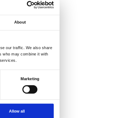
und unternehmerische
About
se our traffic. We also share
ers who may combine it with
 services.
r auch als
iger Geschäftsführer
Marketing
 voran. Und das nicht
was zählt.
Allow all