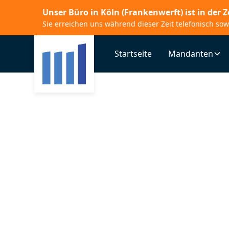
Unser Büro in
Köln (Frankenwerft)
ist in der 
Sie erreichen uns während dieser Zeit telefonisch so
Startseite
Mandanten
Über uns
Wir verstehen Ihr
das Steuerhandwer