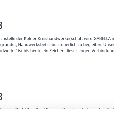
3
uchstelle der Kölner Kreishandwerkerschaft wird GABELLA 
gründet, Handwerksbetriebe steuerlich zu begleiten. Unser
dwerks“ ist bis heute ein Zeichen dieser engen Verbindung
3
berater Dipl.-Kfm. Gerd Koenen übernimmt ein starker Part