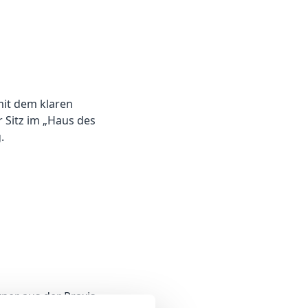
mit dem klaren
 Sitz im „Haus des
.
ner aus der Praxis