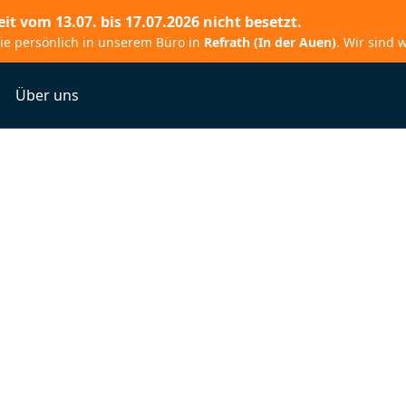
Zeit vom
13.07. bis 17.07.2026
nicht besetzt.
wie persönlich in unserem Büro in
Refrath (In der Auen)
. Wir sind 
Über uns
 Handwerk – und
k dazu.