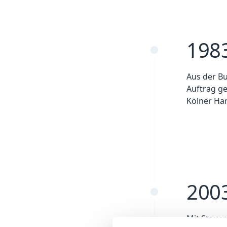
198
Aus der B
Auftrag ge
Kölner Han
200
Mit Steuer