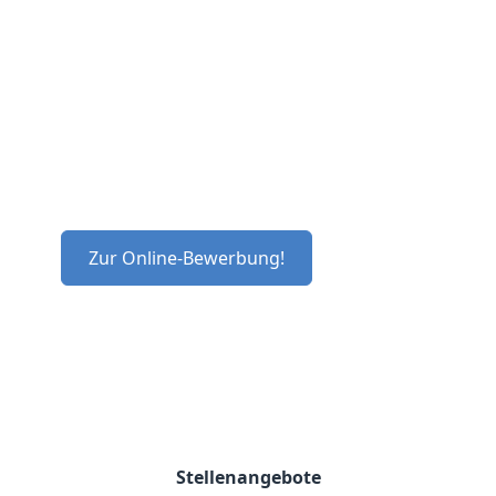
Steuerberatungsgesells
mbH
Lust auf eine Kanzlei, in der Du mit Top
Mandaten arbeitest?
Dann werde Teil unseres tollen Teams!
Zur Online-Bewerbung!
Stellenangebote