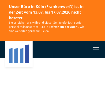
Unser Büro in
Köln (Frankenwerft)
ist in
der Zeit vom
13.07. bis 17.07.2026
nicht
besetzt.
Sie erreichen uns während dieser Zeit telefonisch sowie
persönlich in unserem Büro in
Refrath (In der Auen)
. Wir
sind weiterhin gerne für Sie da.
Deine Karriere bei
der GABELLA