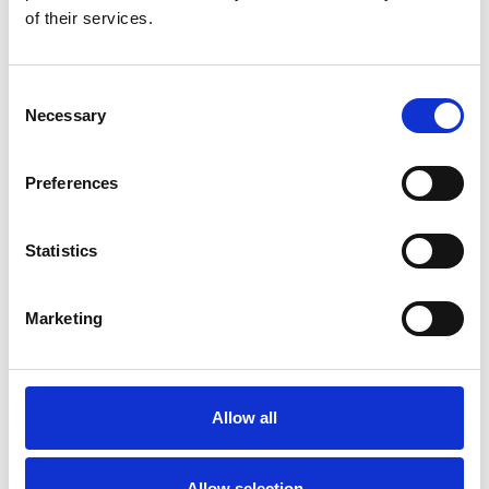
einfache Fragen beantwortest und schon lernen wir
of their services.
uns persönlich in einem Gespräch kennen.
Consent
Jetzt bewerben!
Necessary
Selection
Preferences
Statistics
Marketing
Allow all
Allow selection