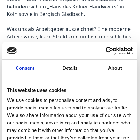
befinden sich im „Haus des Kölner Handwerks“ in
Köln sowie in Bergisch Gladbach.
Was uns als Arbeitgeber auszeichnet? Eine moderne
Arbeitsweise, klare Strukturen und ein menschliches
Miteinander. Wir setzen konsequent auf digitale
Prozesse, um manuelle Abläufe zu reduzieren und
mehr Zeit für das Wesentliche zu schaffen: gute
Beratung und persönliche Zusammenarbeit – im
Consent
Details
About
Team und mit unseren Mandanten.
Bei der GABELLA triffst Du auf ein kollegiales Umfeld
This website uses cookies
mit hoher fachlicher Kompetenz, kontinuierlicher
We use cookies to personalise content and ads, to
Weiterentwicklung und einem Arbeitsklima, das von
provide social media features and to analyse our traffic.
Vertrauen und Eigenverantwortung geprägt ist.
We also share information about your use of our site with
our social media, advertising and analytics partners who
Doch am besten überzeugst Du Dich selbst, indem
may combine it with other information that you’ve
Du auf den folgenden Button klickst, ein paar kurze,
provided to them or that they’ve collected from your use